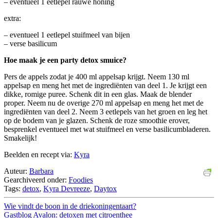
– eventueel 1 eetlepel rauwe honing
extra:
– eventueel 1 eetlepel stuifmeel van bijen
– verse basilicum
Hoe maak je een party detox smuice?
Pers de appels zodat je 400 ml appelsap krijgt. Neem 130 ml
appelsap en meng het met de ingrediënten van deel 1. Je krijgt een
dikke, romige puree. Schenk dit in een glas. Maak de blender
proper. Neem nu de overige 270 ml appelsap en meng het met de
ingrediënten van deel 2. Neem 3 eetlepels van het groen en leg het
op de bodem van je glazen. Schenk de roze smoothie erover,
besprenkel eventueel met wat stuifmeel en verse basilicumbladeren.
Smakelijk!
Beelden en recept via:
Kyra
Auteur:
Barbara
Gearchiveerd onder:
Foodies
Tags:
detox
,
Kyra Devreeze
,
Daytox
Wie vindt de boon in de driekoningentaart?
Gastblog Avalon: detoxen met citroenthee