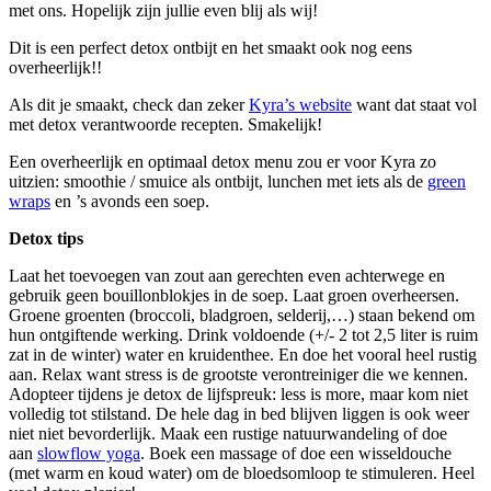
met ons. Hopelijk zijn jullie even blij als wij!
Dit is een perfect detox ontbijt en het smaakt ook nog eens
overheerlijk!!
Als dit je smaakt, check dan zeker
Kyra’s website
want dat staat vol
met detox verantwoorde recepten. Smakelijk!
Een overheerlijk en optimaal detox menu zou er voor Kyra zo
uitzien: smoothie / smuice als ontbijt, lunchen met iets als de
green
wraps
en ’s avonds een soep.
Detox tips
Laat het toevoegen van zout aan gerechten even achterwege en
gebruik geen bouillonblokjes in de soep. Laat groen overheersen.
Groene groenten (broccoli, bladgroen, selderij,…) staan bekend om
hun ontgiftende werking. Drink voldoende (+/- 2 tot 2,5 liter is ruim
zat in de winter) water en kruidenthee. En doe het vooral heel rustig
aan. Relax want stress is de grootste verontreiniger die we kennen.
Adopteer tijdens je detox de lijfspreuk: less is more, maar kom niet
volledig tot stilstand. De hele dag in bed blijven liggen is ook weer
niet niet bevorderlijk. Maak een rustige natuurwandeling of doe
aan
slowflow yoga
. Boek een massage of doe een wisseldouche
(met warm en koud water) om de bloedsomloop te stimuleren. Heel