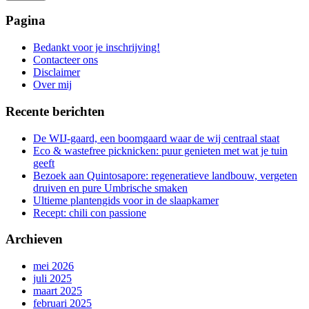
Het
zoeken
Pagina
is
aan
Bedankt voor je inschrijving!
de
Contacteer ons
gang
Disclaimer
Over mij
Recente berichten
De WIJ-gaard, een boomgaard waar de wij centraal staat
Eco & wastefree picknicken: puur genieten met wat je tuin
geeft
Bezoek aan Quintosapore: regeneratieve landbouw, vergeten
druiven en pure Umbrische smaken
Ultieme plantengids voor in de slaapkamer
Recept: chili con passione
Archieven
mei 2026
juli 2025
maart 2025
februari 2025