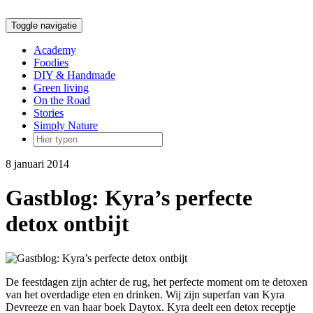
Doorgaan
naar
Toggle navigatie
inhoud
Academy
Foodies
DIY & Handmade
Green living
On the Road
Stories
Simply Nature
8 januari 2014
Gastblog: Kyra’s perfecte
detox ontbijt
De feestdagen zijn achter de rug, het perfecte moment om te detoxen
van het overdadige eten en drinken. Wij zijn superfan van Kyra
Devreeze en van haar boek Daytox. Kyra deelt een detox receptje