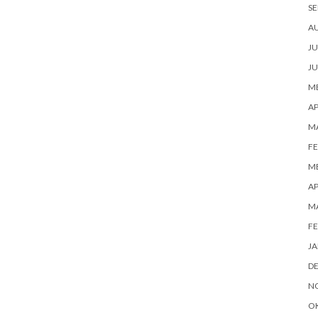
SE
A
JU
JU
ME
AP
M
FE
ME
AP
M
FE
JA
D
N
O