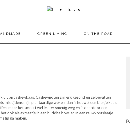
HANDMADE
GREEN LIVING
ON THE ROAD
k uit bij cashewkaas. Cashewnoten zijn erg gezond en ze bevatten
l iets mis tijdens mijn plantaardige weken, dan is het wel een blokje kaas.
fen, maar het smeert wel lekker smeuïg weg en is daardoor een
e het ook als extraatje in een buddha bowl en in een rauwkostslaatje.
lmatig ga maken.
P