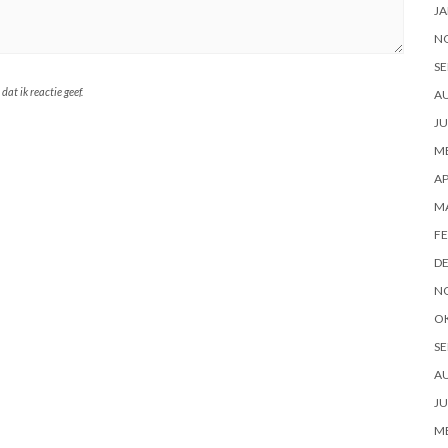
JA
N
SE
at ik reactie geef.
A
JU
ME
AP
M
FE
D
N
O
SE
A
JU
ME