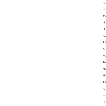
AP
M
JA
N
SE
A
JU
AP
M
JA
N
SE
JU
AP
M
FE