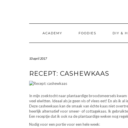
Doorgaan
naar
inhoud
ACADEMY
FOODIES
DIY & 
10 april 2017
RECEPT: CASHEWKAAS
In mijn zoektocht naar plantaardige broodsmeersels kwam i
veel eiwitten. Ideaal als je geen vis of vlees eet! En als ik a
Deze cashewkaas kan de smaak van échte kaas niet overtref
heerlijk alternatief voor smeer- of cottagekaas. Ik gebruikt
Een receptje dat ik ook na de plantaardige weken nog rege
Nodig voor een portie voor een hele week: