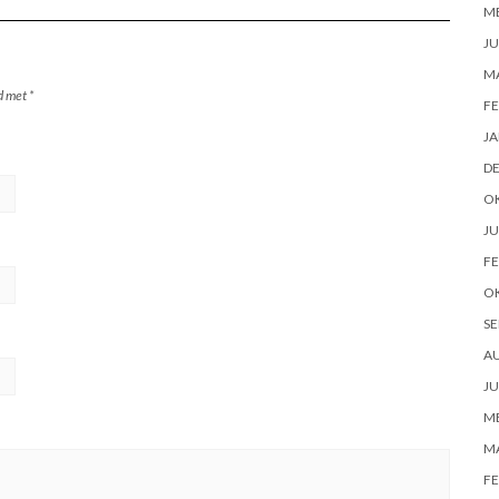
ME
JU
M
rd met
*
FE
JA
D
O
JU
FE
O
SE
A
JU
ME
M
FE