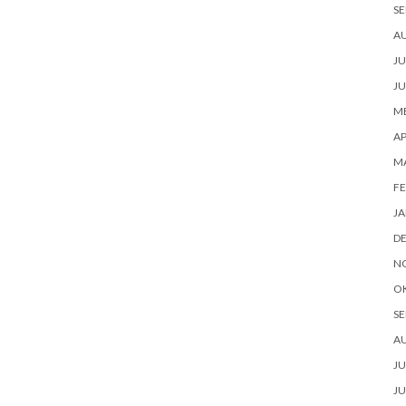
SE
A
JU
JU
ME
AP
M
FE
JA
D
N
O
SE
A
JU
JU