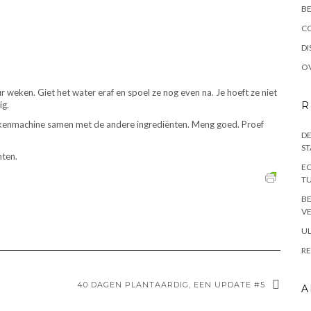
BE
C
DI
OV
 weken. Giet het water eraf en spoel ze nog even na. Je hoeft ze niet
ig.
R
 keukenmachine samen met de andere ingrediënten. Meng goed. Proef
DE
ST
nten.
EC
TU
B
VE
UL
RE
40 DAGEN PLANTAARDIG, EEN UPDATE #5
A