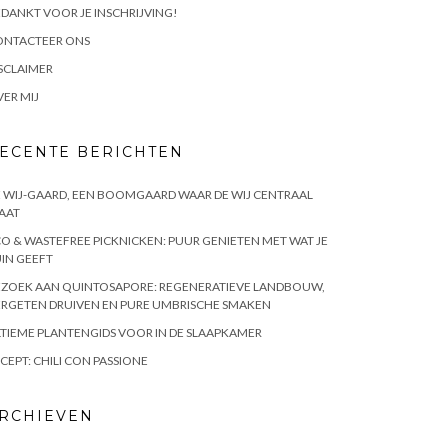
DANKT VOOR JE INSCHRIJVING!
ONTACTEER ONS
SCLAIMER
ER MIJ
ECENTE BERICHTEN
 WIJ-GAARD, EEN BOOMGAARD WAAR DE WIJ CENTRAAL
AAT
O & WASTEFREE PICKNICKEN: PUUR GENIETEN MET WAT JE
IN GEEFT
EZOEK AAN QUINTOSAPORE: REGENERATIEVE LANDBOUW,
RGETEN DRUIVEN EN PURE UMBRISCHE SMAKEN
TIEME PLANTENGIDS VOOR IN DE SLAAPKAMER
CEPT: CHILI CON PASSIONE
RCHIEVEN