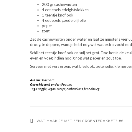
200 gr cashewnoten
4 eetlepels edelgistvlokken
1 teentje knoflook
4 eetlepels goede olijfolie
peper
zout
Zet de cashewnoten onder water en laat ze minstens vier uur
droog te deppen, want je hebt nog wel wat extra vocht nod
Schil het teentje knoflook en snij het grof. Doe het in de
even en voeg indien nodig nog wat peper en zout toe.
Serveer met vers groen: wat bieslook, peterselie, kiemgroe
Auteur:
Barbara
Gearchiveerd onder:
Foodies
Tags:
veggie
,
vegan
,
recept
,
cashewkaas
,
broodbeleg
WAT MAAK JE MET EEN GROENTEPAKKET? #6