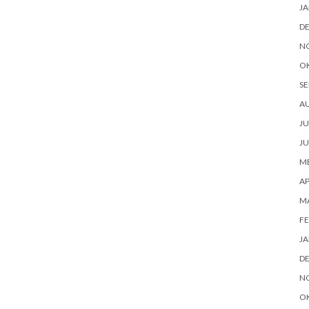
JA
D
N
O
SE
A
JU
JU
ME
AP
M
FE
JA
D
N
O