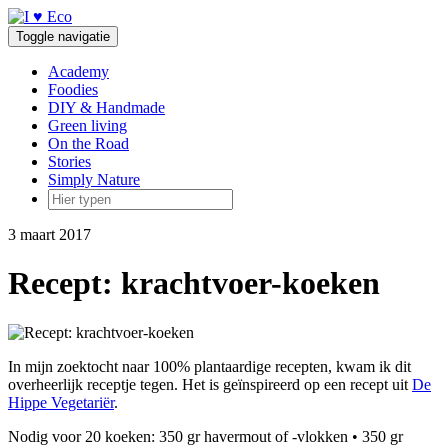
Doorgaan
naar
Toggle navigatie
inhoud
Academy
Foodies
DIY & Handmade
Green living
On the Road
Stories
Simply Nature
3 maart 2017
Recept: krachtvoer-koeken
In mijn zoektocht naar 100% plantaardige recepten, kwam ik dit
overheerlijk receptje tegen. Het is geïnspireerd op een recept uit
De
Hippe Vegetariër
.
Nodig voor 20 koeken: 350 gr havermout of -vlokken • 350 gr