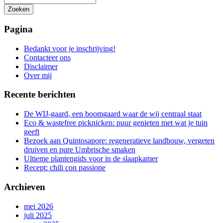
Zoeken
Het
zoeken
Pagina
is
aan
Bedankt voor je inschrijving!
de
Contacteer ons
gang
Disclaimer
Over mij
Recente berichten
De WIJ-gaard, een boomgaard waar de wij centraal staat
Eco & wastefree picknicken: puur genieten met wat je tuin
geeft
Bezoek aan Quintosapore: regeneratieve landbouw, vergeten
druiven en pure Umbrische smaken
Ultieme plantengids voor in de slaapkamer
Recept: chili con passione
Archieven
mei 2026
juli 2025