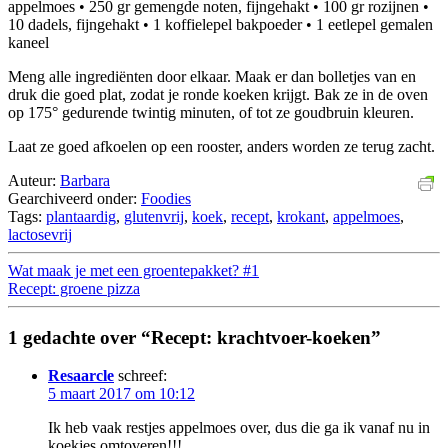
appelmoes • 250 gr gemengde noten, fijngehakt • 100 gr rozijnen •
10 dadels, fijngehakt • 1 koffielepel bakpoeder • 1 eetlepel gemalen
kaneel
Meng alle ingrediënten door elkaar. Maak er dan bolletjes van en
druk die goed plat, zodat je ronde koeken krijgt. Bak ze in de oven
op 175° gedurende twintig minuten, of tot ze goudbruin kleuren.
Laat ze goed afkoelen op een rooster, anders worden ze terug zacht.
Auteur:
Barbara
Gearchiveerd onder:
Foodies
Tags:
plantaardig
,
glutenvrij
,
koek
,
recept
,
krokant
,
appelmoes
,
lactosevrij
Wat maak je met een groentepakket? #1
Recept: groene pizza
1 gedachte over “Recept: krachtvoer-koeken”
Resaarcle
schreef:
5 maart 2017 om 10:12
Ik heb vaak restjes appelmoes over, dus die ga ik vanaf nu in
koekjes omtoveren!!!