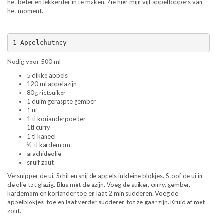
het beter en lekkerder in te maken. Zie hier mijn vijf appeltoppers van
het moment.
1 Appelchutney
Nodig voor 500 ml
5 dikke appels
120 ml appelazijn
80g rietsuiker
1 duim geraspte gember
1 ui
1 tl korianderpoeder
1tl curry
1 tl kaneel
½ tl kardemom
arachideolie
snuif zout
Versnipper de ui. Schil en snij de appels in kleine blokjes. Stoof de ui in
de olie tot glazig. Blus met de azijn. Voeg de suiker, curry, gember,
kardemom en koriander toe en laat 2 min sudderen. Voeg de
appelblokjes
toe en laat verder sudderen tot ze gaar zijn. Kruid af met
zout.