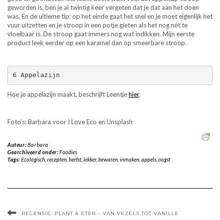
geworden is, ben je al twintig keer vergeten dat je dat aan het doen
was. En de ultieme tip: op het einde gaat het snel en je moet eigenlijk het
vuur uitzetten en je stroop in een potje gieten als het nog nét te
vloeibaar is. De stroop gaat immers nog wat indikken. Mijn eerste
product leek eerder op een karamel dan op smeerbare stroop.
6 Appelazijn
Hoe je appelazijn maakt, beschrijft Leentje
hier
.
Foto’s: Barbara voor I Love Eco en Unsplash
Auteur:
Barbara
Gearchiveerd onder:
Foodies
Tags:
Ecologisch
,
recepten
,
herfst
,
lekker
,
bewaren
,
inmaken
,
appels
,
oogst
RECENSIE: PLANT & ETER – VAN VEZELS TOT VANILLE