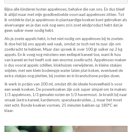
Bijna alle kinderen lusten appelmoes, behalve die van ons. En dus bleef
ik altijd maar met mijn goedbedoelde voorraad appelmoes zitten. Tot
ik ontdekte dat je appelmoes in plantaardige koeken kunt gebruiken als
eivervanger en je dan ook nog eens zo’n zoet eindproduct hebt dat je
geen suiker meer nodig hebt.
Als je zoete appels hebt, is het niet nodig om appelmoes bij te zoeten.
Ik doe het bij ons appels wel vaak, omdat ze toch net te zuur zijn om
zoetkracht te hebben. Maar dan spreek ik over 100 gr suiker op 2 kg
appels. En ik voeg nog minstens een eetlepel kaneel toe, want ik hou
van kaneel en het heeft ook een enorme zoetkracht. Appelmoes maken
is dus vooral appels schillen, klokhuizen verwijderen, in kleine stukjes
snijden, met een klein bodempje water laten plat koken, eventueel de
extra stukjes nog pletten, bij zoeten en in brandschone potjes doen.
Ik werk in potjes van 200 ml, omdat dit de ideale hoeveelheid is voor
een week koeken. De powerkoeken zijn ook super simpel om te maken:
1/3 appelmoes, 1/3 gemalen noten en 1/3 havermout. Je kruidt bij naar
smaak (extra kaneel, kardemom, speculaaskruiden…), maar het moet
niet echt. Ronde koeken vormen, 25 minuten bakken op 180°C en
klaar.