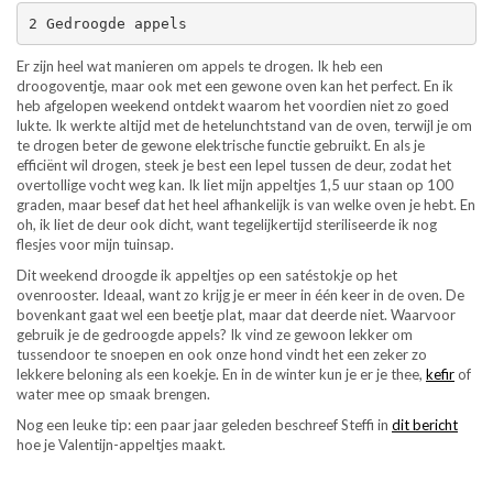
2 Gedroogde appels
Er zijn heel wat manieren om appels te drogen. Ik heb een
droogoventje, maar ook met een gewone oven kan het perfect. En ik
heb afgelopen weekend ontdekt waarom het voordien niet zo goed
lukte. Ik werkte altijd met de hetelunchtstand van de oven, terwijl je om
te drogen beter de gewone elektrische functie gebruikt. En als je
efficiënt wil drogen, steek je best een lepel tussen de deur, zodat het
overtollige vocht weg kan. Ik liet mijn appeltjes 1,5 uur staan op 100
graden, maar besef dat het heel afhankelijk is van welke oven je hebt. En
oh, ik liet de deur ook dicht, want tegelijkertijd steriliseerde ik nog
flesjes voor mijn tuinsap.
Dit weekend droogde ik appeltjes op een satéstokje op het
ovenrooster. Ideaal, want zo krijg je er meer in één keer in de oven. De
bovenkant gaat wel een beetje plat, maar dat deerde niet. Waarvoor
gebruik je de gedroogde appels? Ik vind ze gewoon lekker om
tussendoor te snoepen en ook onze hond vindt het een zeker zo
lekkere beloning als een koekje. En in de winter kun je er je thee,
kefir
of
water mee op smaak brengen.
Nog een leuke tip: een paar jaar geleden beschreef Steffi in
dit bericht
hoe je Valentijn-appeltjes maakt.