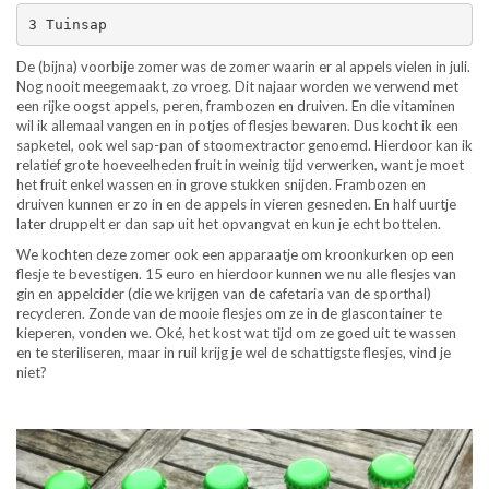
3 Tuinsap
De (bijna) voorbije zomer was de zomer waarin er al appels vielen in juli.
Nog nooit meegemaakt, zo vroeg. Dit najaar worden we verwend met
een rijke oogst appels, peren, frambozen en druiven. En die vitaminen
wil ik allemaal vangen en in potjes of flesjes bewaren. Dus kocht ik een
sapketel, ook wel sap-pan of stoomextractor genoemd. Hierdoor kan ik
relatief grote hoeveelheden fruit in weinig tijd verwerken, want je moet
het fruit enkel wassen en in grove stukken snijden. Frambozen en
druiven kunnen er zo in en de appels in vieren gesneden. En half uurtje
later druppelt er dan sap uit het opvangvat en kun je echt bottelen.
We kochten deze zomer ook een apparaatje om kroonkurken op een
flesje te bevestigen. 15 euro en hierdoor kunnen we nu alle flesjes van
gin en appelcider (die we krijgen van de cafetaria van de sporthal)
recycleren. Zonde van de mooie flesjes om ze in de glascontainer te
kieperen, vonden we. Oké, het kost wat tijd om ze goed uit te wassen
en te steriliseren, maar in ruil krijg je wel de schattigste flesjes, vind je
niet?