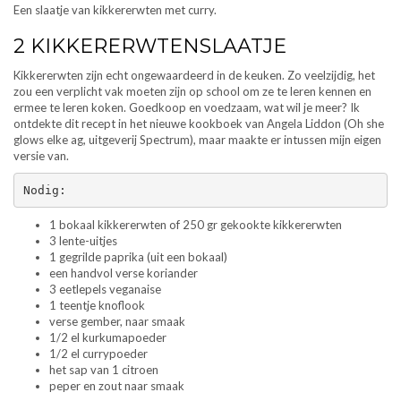
Een slaatje van kikkererwten met curry.
2 KIKKERERWTENSLAATJE
Kikkererwten zijn echt ongewaardeerd in de keuken. Zo veelzijdig, het
zou een verplicht vak moeten zijn op school om ze te leren kennen en
ermee te leren koken. Goedkoop en voedzaam, wat wil je meer? Ik
ontdekte dit recept in het nieuwe kookboek van Angela Liddon (Oh she
glows elke ag, uitgeverij Spectrum), maar maakte er intussen mijn eigen
versie van.
Nodig:
1 bokaal kikkererwten of 250 gr gekookte kikkererwten
3 lente-uitjes
1 gegrilde paprika (uit een bokaal)
een handvol verse koriander
3 eetlepels veganaise
1 teentje knoflook
verse gember, naar smaak
1/2 el kurkumapoeder
1/2 el currypoeder
het sap van 1 citroen
peper en zout naar smaak