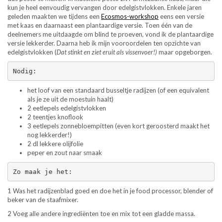
kun je heel eenvoudig vervangen door edelgistvlokken. Enkele jaren
geleden maakten we tijdens een
Ecosmos-workshop
eens een versie
met kaas en daarnaast een plantaardige versie. Toen één van de
deelnemers me uitdaagde om blind te proeven, vond ik de plantaardige
versie lekkerder. Daarna heb ik mijn vooroordelen ten opzichte van
edelgistvlokken (
Dat stinkt en ziet eruit als vissenvoer!)
maar opgeborgen.
Nodig:
het loof van een standaard busseltje radijzen (of een equivalent
als je ze uit de moestuin haalt)
2 eetlepels edelgistvlokken
2 teentjes knoflook
3 eetlepels zonnebloempitten (even kort geroosterd maakt het
nog lekkerder!)
2 dl lekkere olijfolie
peper en zout naar smaak
Zo maak je het:
1 Was het radijzenblad goed en doe het in je food processor, blender of
beker van de staafmixer.
2 Voeg alle andere ingrediënten toe en mix tot een gladde massa.