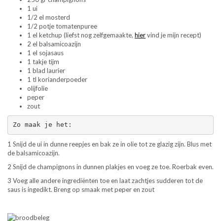
1 ui
1/2 el mosterd
1/2 potje tomatenpuree
1 el ketchup (liefst nog zelfgemaakte,
hier
vind je mijn recept)
2 el balsamicoazijn
1 el sojasaus
1 takje tijm
1 blad laurier
1 tl korianderpoeder
olijfolie
peper
zout
Zo maak je het:
1 Snijd de ui in dunne reepjes en bak ze in olie tot ze glazig zijn. Blus met
de balsamicoazijn.
2 Snijd de champignons in dunnen plakjes en voeg ze toe. Roerbak even.
3 Voeg alle andere ingrediënten toe en laat zachtjes sudderen tot de
saus is ingedikt. Breng op smaak met peper en zout