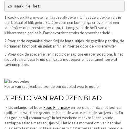
Zo maak je het:
1 Kook de kikkererwten en laat ze afkoeken. Of laat ze uitlekken als je
een bokaal of blik gebruikt. Doe ze in een kom en ga er even met een
staafmixer of pureestamper door, tot ongeveer de helft van de
kikkererwten geplet is. Dat bevordert straks de smeerbaarheid.
2 Roer er de veganaise door. Snij de lente-uitjes, de gegrilde paprika, de
koriander, knoflook en gember fijn en roer ze door de kikkererwten.
3 Voeg ook de specerijen en het citroensap toe en roer goed om. Is het
niet pittig genoeg? Kruid dan extra met peper en eventueel nog wat
cayennepeper.
Pesto van radijzenblad: zonde om dat blad weg te gooien!
3 PESTO VAN RADIJZENBLAD
Ik las onlangs het boek
Food Pharmacy
en leerde daar dat het loof van
radijzen en wortelen gezonder is dan de wortelen en de radijzen zelf. En
dat gooien wij zomaar weg? In het weekend maakte ik een koude
aardappelsalade met radijsjes bij. Het ideale moment om van het blad
dus pesto te maken. In klassieke pesto zit Parmezaanse kaas, maar die