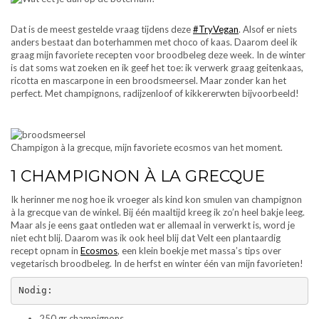
Dat is de meest gestelde vraag tijdens deze
#TryVegan
. Alsof er niets
anders bestaat dan boterhammen met choco of kaas. Daarom deel ik
graag mijn favoriete recepten voor broodbeleg deze week. In de winter
is dat soms wat zoeken en ik geef het toe: ik verwerk graag geitenkaas,
ricotta en mascarpone in een broodsmeersel. Maar zonder kan het
perfect. Met champignons, radijzenloof of kikkererwten bijvoorbeeld!
Champigon à la grecque, mijn favoriete ecosmos van het moment.
1 CHAMPIGNON À LA GRECQUE
Ik herinner me nog hoe ik vroeger als kind kon smulen van champignon
à la grecque van de winkel. Bij één maaltijd kreeg ik zo’n heel bakje leeg.
Maar als je eens gaat ontleden wat er allemaal in verwerkt is, word je
niet echt blij. Daarom was ik ook heel blij dat Velt een plantaardig
recept opnam in
Ecosmos
, een klein boekje met massa’s tips over
vegetarisch broodbeleg. In de herfst en winter één van mijn favorieten!
Nodig:
250 gr champignons