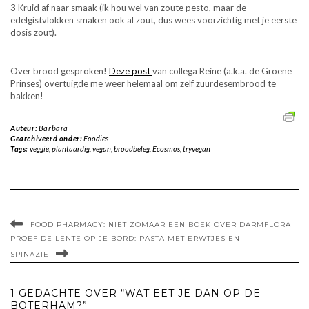
3 Kruid af naar smaak (ik hou wel van zoute pesto, maar de
edelgistvlokken smaken ook al zout, dus wees voorzichtig met je eerste
dosis zout).
Over brood gesproken!
Deze post
van collega Reine (a.k.a. de Groene
Prinses) overtuigde me weer helemaal om zelf zuurdesembrood te
bakken!
Auteur:
Barbara
Gearchiveerd onder:
Foodies
Tags:
veggie
,
plantaardig
,
vegan
,
broodbeleg
,
Ecosmos
,
tryvegan
FOOD PHARMACY: NIET ZOMAAR EEN BOEK OVER DARMFLORA
PROEF DE LENTE OP JE BORD: PASTA MET ERWTJES EN
SPINAZIE
1 GEDACHTE OVER “WAT EET JE DAN OP DE
BOTERHAM?”