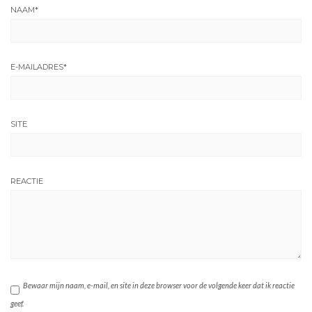
NAAM
*
E-MAILADRES
*
SITE
REACTIE
Bewaar mijn naam, e-mail, en site in deze browser voor de volgende keer dat ik reactie
geef.