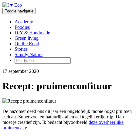
Doorgaan
naar
Toggle navigatie
inhoud
Academy
Foodies
DIY & Handmade
Green living
On the Road
Stories
Simply Nature
17 september 2020
Recept: pruimenconfituur
De nazomer deed ons dit jaar een ongelofelijk mooie oogst pruimen
cadeau. Super zoet en natuurlijk allemaal tegelijkertijd rijp. Dan
moet je creatief zijn. Ik bedacht bijvoorbeeld
deze overheerlijke
pruimencake
.