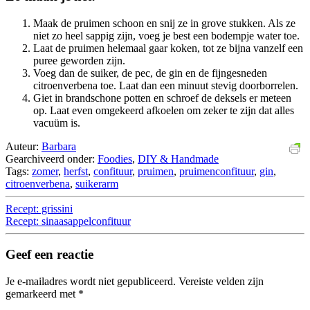
Maak de pruimen schoon en snij ze in grove stukken. Als ze
niet zo heel sappig zijn, voeg je best een bodempje water toe.
Laat de pruimen helemaal gaar koken, tot ze bijna vanzelf een
puree geworden zijn.
Voeg dan de suiker, de pec, de gin en de fijngesneden
citroenverbena toe. Laat dan een minuut stevig doorborrelen.
Giet in brandschone potten en schroef de deksels er meteen
op. Laat even omgekeerd afkoelen om zeker te zijn dat alles
vacuüm is.
Auteur:
Barbara
Gearchiveerd onder:
Foodies
,
DIY & Handmade
Tags:
zomer
,
herfst
,
confituur
,
pruimen
,
pruimenconfituur
,
gin
,
citroenverbena
,
suikerarm
Recept: grissini
Recept: sinaasappelconfituur
Geef een reactie
Je e-mailadres wordt niet gepubliceerd.
Vereiste velden zijn
gemarkeerd met
*