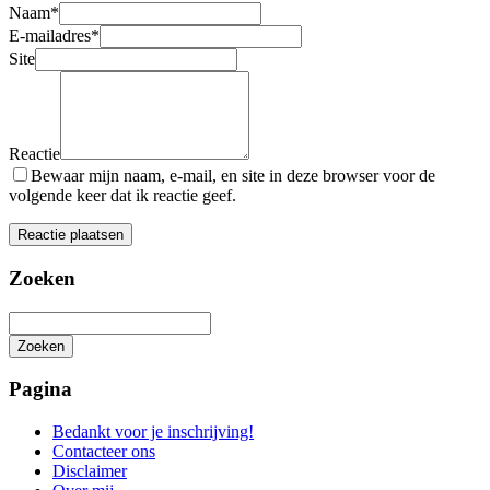
Naam
*
E-mailadres
*
Site
Reactie
Bewaar mijn naam, e-mail, en site in deze browser voor de
volgende keer dat ik reactie geef.
Zoeken
Zoeken
Het
zoeken
Pagina
is
aan
Bedankt voor je inschrijving!
de
Contacteer ons
gang
Disclaimer