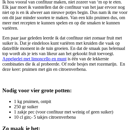
Ik hou vooral van confituur maken, niet zozeer van ‘m op te eten.
Elk jaar moet ik vaststellen dat de confituur van het jaar ervoor nog
niet op is en ik alweer aan nieuwe potjes begin. Dus nam ik me voor
om dit jaar minder soorten te maken. Van een kilo pruimen dus, om
meer met recepten te kunnen spelen en op die smaken te kunnen
variëren.
Een paar jaar geleden leerde ik dat confituur niet zomaar fruit met
suiker is. Dat je eindeloos kunt variëren met kruiden die vaak op
datzelfde moment in de tuin groeien. En dat de smaak pas helemaal
top wordt als je iets van likeur aan het gekookt fruit toevoegt.
Appelgelei met limoncello en munt
is één van de lekkerste
combinaties die ik al probeerde. Of rode besjes met rozemarijn.
En
deze keer: pruimen met gin en citroenverbena.
Nodig voor vier grote potten:
1 kg pruimen, ontpit
250 gr suiker
1 zakje pec (voor confituur met weinig of geen suiker)
10 cl gin;- 5 takjes citroenverbena
Zo maak je het: