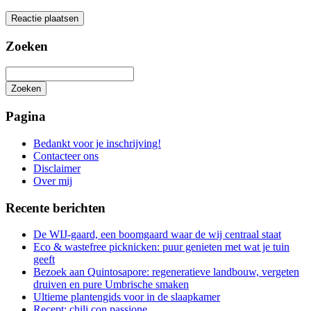
Zoeken
Zoeken
Het
zoeken
Pagina
is
aan
Bedankt voor je inschrijving!
de
Contacteer ons
gang
Disclaimer
Over mij
Recente berichten
De WIJ-gaard, een boomgaard waar de wij centraal staat
Eco & wastefree picknicken: puur genieten met wat je tuin
geeft
Bezoek aan Quintosapore: regeneratieve landbouw, vergeten
druiven en pure Umbrische smaken
Ultieme plantengids voor in de slaapkamer
Recept: chili con passione