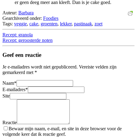
er geen deeg meer aan kleeft. Dan is je cake goed.
Auteur:
Barbara
Gearchiveerd onder:
Foodies
Tags:
veggie
,
cake
,
groenten
,
lekker
,
pastinaak
,
zoet
Recept: granola
Recept: geroosterde noten
Geef een reactie
Je e-mailadres wordt niet gepubliceerd.
Vereiste velden zijn
gemarkeerd met
*
Naam
*
E-mailadres
*
Site
Reactie
Bewaar mijn naam, e-mail, en site in deze browser voor de
volgende keer dat ik reactie geef.