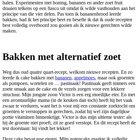
halen. Experimenten met honing, bananen en ander zoet fruit
draaien telkens op een fiasco uit omdat ik wilde vasthouden aan het
principe van die vier delen. Pas toen ik bananenbrood leerde
bakken, had ik het principe beet en besefte ik dat ik oude recepten
best volledig overboord zou gooien als ik nieuwe gerechten wilde
maken.
Bakken met alternatief zoet
Weg dus oud quatre quart-recept, welkom nieuwe recepten. En zo
leerde ik cake bakken met
bananen
,
appelmoes
, maar ook groenten
als pompoen, wortelen en … pastinaak! Pastinaak geeft immers een
zoete smaak aan de cake en de vezels zorgen voor een lekkere
structuur. Mijn jongste zoon Victor is een erg moeilijke eter. En met
een avontuurlijke mama (in de keuken dan toch) heeft hij het vaak
zwaar te verduren, want het is voor mij een constante zoektocht om
groenten te verstoppen in gerechten, zodat hij wel zijn dagelijkse
portie vitaminen binnenkrijgt. Victor is dus mijn ultieme tester: als
hij de groente niet proeft, zit ze goed verstopt. En dit recept heeft de
test doorstaan: hij vindt het lekker!
Deze cake bevat nog eieren. Mijn notencake maakte ik volledig