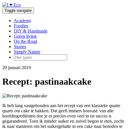
Doorgaan
naar
Toggle navigatie
inhoud
Academy
Foodies
DIY & Handmade
Green living
On the Road
Stories
Simply Nature
20 januari 2019
Recept: pastinaakcake
Ik heb lang vastgehouden aan het recept van een klassieke quatre
quarts om cake te bakken. Dat geeft immers houvast: van alle
hoofdingrediënten doe je er precies even veel in en succes is
gegarandeerd. Toen ik minder suiker en zuivel begon te eten, zocht
ik naar manieren om het suikergehalte in een cake naar beneden te