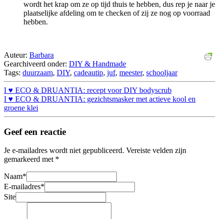
wordt het krap om ze op tijd thuis te hebben, dus rep je naar je
plaatselijke afdeling om te checken of zij ze nog op voorraad
hebben.
Auteur:
Barbara
Gearchiveerd onder:
DIY & Handmade
Tags:
duurzaam
,
DIY
,
cadeautip
,
juf
,
meester
,
schooljaar
I ♥ ECO & DRUANTIA: recept voor DIY bodyscrub
I ♥ ECO & DRUANTIA: gezichtsmasker met actieve kool en
groene klei
Geef een reactie
Je e-mailadres wordt niet gepubliceerd.
Vereiste velden zijn
gemarkeerd met
*
Naam
*
E-mailadres
*
Site