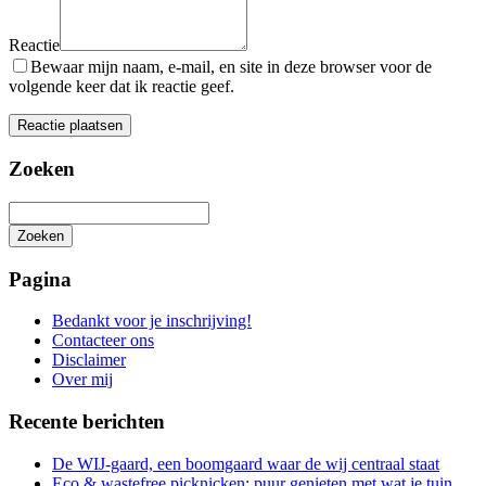
Reactie
Bewaar mijn naam, e-mail, en site in deze browser voor de
volgende keer dat ik reactie geef.
Zoeken
Zoeken
Het
zoeken
Pagina
is
aan
Bedankt voor je inschrijving!
de
Contacteer ons
gang
Disclaimer
Over mij
Recente berichten
De WIJ-gaard, een boomgaard waar de wij centraal staat
Eco & wastefree picknicken: puur genieten met wat je tuin