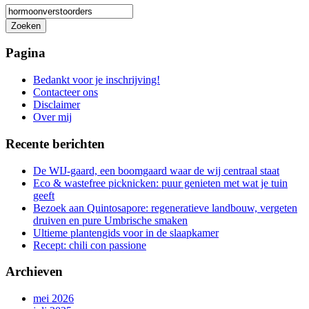
Zoeken
Het
zoeken
Pagina
is
aan
Bedankt voor je inschrijving!
de
Contacteer ons
gang
Disclaimer
Over mij
Recente berichten
De WIJ-gaard, een boomgaard waar de wij centraal staat
Eco & wastefree picknicken: puur genieten met wat je tuin
geeft
Bezoek aan Quintosapore: regeneratieve landbouw, vergeten
druiven en pure Umbrische smaken
Ultieme plantengids voor in de slaapkamer
Recept: chili con passione
Archieven
mei 2026