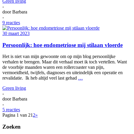
Green living
-
door
Barbara
-
9 reacties
30 maart 2023
Persoonlijk: hoe endometriose mij stilaan vloerde
Het is niet van mijn gewoonte om op mijn blog persoonlijke
verhalen te brengen. Maar dit verhaal moet ik toch vertellen. Want
de voorbije maanden waren een rollercoaster van pijn,
vermoeidheid, twijfels, diagnoses en uiteindelijk een operatie en
revalidatie. Ik heb altijd veel last gehad
…
Green living
-
door
Barbara
-
5 reacties
Pagina 1 van 2
1
2
»
Zoeken