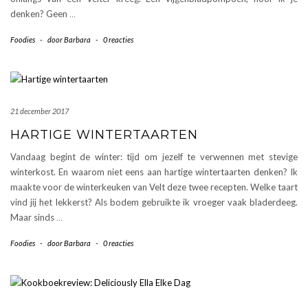
denken? Geen
…
Foodies
-
door
Barbara
-
0 reacties
21 december 2017
HARTIGE WINTERTAARTEN
Vandaag begint de winter: tijd om jezelf te verwennen met stevige
winterkost. En waarom niet eens aan hartige wintertaarten denken? Ik
maakte voor de winterkeuken van Velt deze twee recepten. Welke taart
vind jij het lekkerst? Als bodem gebruikte ik vroeger vaak bladerdeeg.
Maar sinds
…
Foodies
-
door
Barbara
-
0 reacties