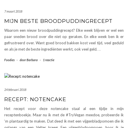
7 maart 2018
MIJN BESTE BROODPUDDINGRECEPT
Waarom een nieuw broodpuddingrecept? Elke week blijven er wel een
paar sneden brood over die niet op geraken. En elke week ben ik er
gefrustreerd over. Want goed brood bakken kost veel tijd, veel geduld
en als je met de beste ingrediënten werkt, ook veel geld.
…
Foodies
-
door
Barbara
-
1 reactie
24 februari 2018
RECEPT: NOTENCAKE
Het recept voor deze notencake staal al een tijdje in mijn
receptenboekje. Maar nu ik met de #TryVegan meedoe, probeerde ik
‘m plantaardig te maken. Dat deed ik met een vijgenbladpomoen die ik
onlangs van een Velter kreeg. Een vijgenbladpompoen, hoor ik je