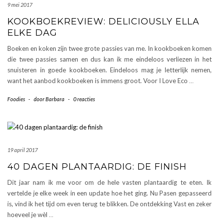
9 mei 2017
KOOKBOEKREVIEW: DELICIOUSLY ELLA
ELKE DAG
Boeken en koken zijn twee grote passies van me. In kookboeken komen
die twee passies samen en dus kan ik me eindeloos verliezen in het
snuisteren in goede kookboeken. Eindeloos mag je letterlijk nemen,
want het aanbod kookboeken is immens groot. Voor I Love Eco
…
Foodies
-
door
Barbara
-
0 reacties
19 april 2017
40 DAGEN PLANTAARDIG: DE FINISH
Dit jaar nam ik me voor om de hele vasten plantaardig te eten. Ik
vertelde je elke week in een update hoe het ging. Nu Pasen gepasseerd
is, vind ik het tijd om even terug te blikken. De ontdekking Vast en zeker
hoeveel je wèl
…