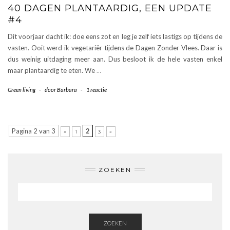
40 DAGEN PLANTAARDIG, EEN UPDATE
#4
Dit voorjaar dacht ik: doe eens zot en leg je zelf iets lastigs op tijdens de
vasten. Ooit werd ik vegetariër tijdens de Dagen Zonder Vlees. Daar is
dus weinig uitdaging meer aan. Dus besloot ik de hele vasten enkel
maar plantaardig te eten. We
…
Green living
-
door
Barbara
-
1 reactie
Pagina 2 van 3
2
«
1
3
»
ZOEKEN
ZOEKEN