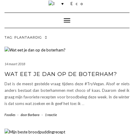
Doorgaan
naar
inhoud
Toggle navigatie
TAG:
PLANTAARDIG
14 maart 2018
WAT EET JE DAN OP DE BOTERHAM?
Dat is de meest gestelde vraag tijdens deze #TryVegan. Alsof er niets
anders bestaat dan boterhammen met choco of kaas. Daarom deel ik
graag mijn favoriete recepten voor broodbeleg deze week. In de winter
is dat soms wat zoeken en ik geef het toe: ik
…
Foodies
-
door
Barbara
-
1 reactie